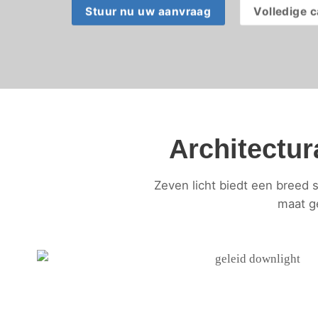
Stuur nu uw aanvraag
Volledige 
Architectur
Zeven licht biedt een breed 
maat g