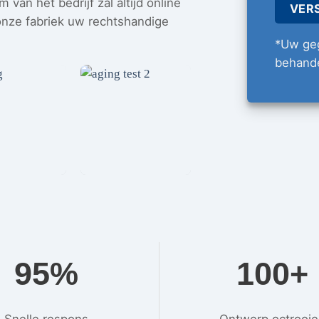
van het bedrijf zal altijd online
 onze fabriek uw rechtshandige
*Uw geg
behande
95%
100+
Snelle respons
Ontwerp octrooi