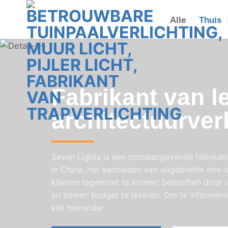
Ga
naar
Alle
Thuis
inhoud
Fabrikant van l
architectuurver
Seven Lights is een toonaangevende fabrikant
in China, het aanbieden van uitgebreide one-
klanten tegemoet te komen’ behoeften door ve
en binnen budget te leveren. Om te informere
klik hieronder