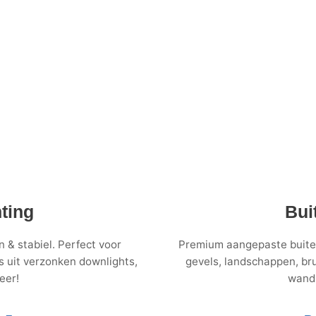
ting
Bui
n & stabiel. Perfect voor
Premium aangepaste buitenl
es uit verzonken downlights,
gevels, landschappen, br
eer!
wandl