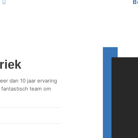
B
riek
er dan 10 jaar ervaring
n fantastisch team om