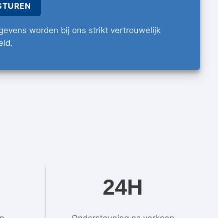
evens worden bij ons strikt vertrouwelijk
ld.
24H
en
Ondersteuning na verkoop