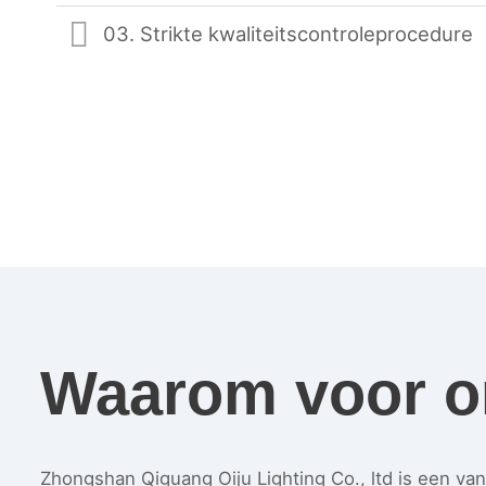
03. Strikte kwaliteitscontroleprocedure
Waarom voor o
Zhongshan Qiguang Oiju Lighting Co., ltd is een v