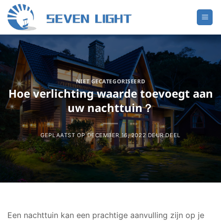
Ga
naar
inhoud
NIET GECATEGORISEERD
Hoe verlichting waarde toevoegt aan
uw nachttuin？
GEPLAATST OP
DECEMBER 16, 2022
DEUR
DEEL
Een nachttuin kan een prachtige aanvulling zijn op je