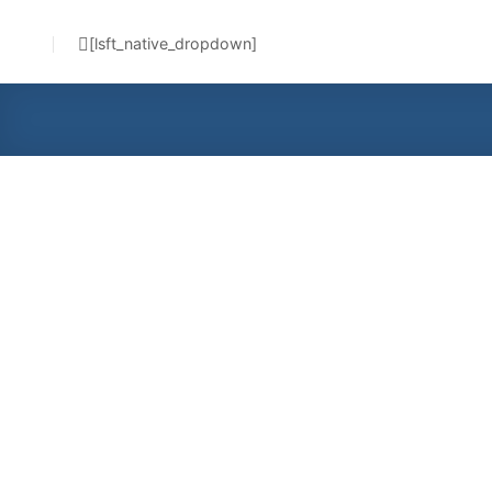
]
lsft_native_dropdown
[