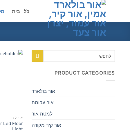
לג
תוכן
כֹּל
בית
מק
לחפש
אחר:
PRODUCT CATEGORIES
אור בולארד
אור עקומה
למטה אור
אור לוח
r Led Floor
אור קיר מקורה
Light