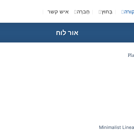
ורה
בָּחוּץ
חֶברָה
איש קשר
אור לוח
Minimalist Linea