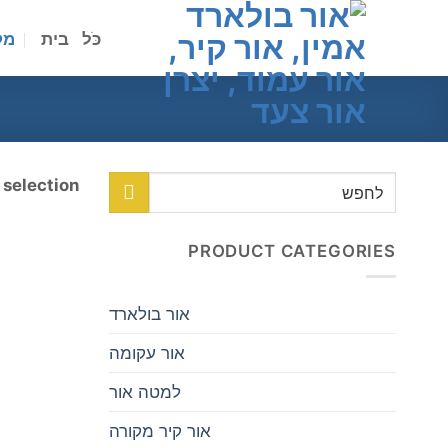
לג
תוכן
כֹּל
בית
מק
לחפש
 selection
אחר:
PRODUCT CATEGORIES
אור בולארד
אור עקומה
למטה אור
אור קיר מקורה