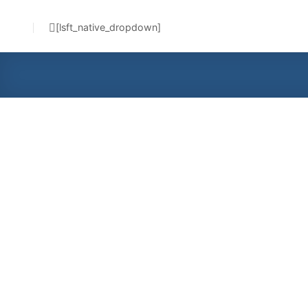
]
lsft_native_dropdown
[