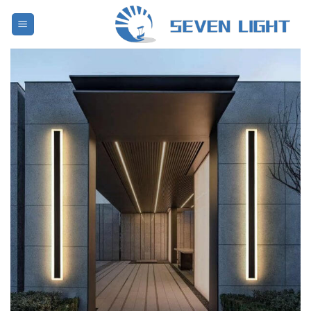
לג
תוכן